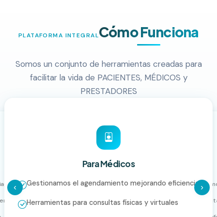
Cómo Funciona
PLATAFORMA INTEGRAL
Somos un conjunto de herramientas creadas para
facilitar la vida de PACIENTES, MÉDICOS y
PRESTADORES
Para Médicos
Gestionamos el agendamiento mejorando eficiencia
iage
Gestionamo
‹
›
en salud
Herramienta
Herramientas para consultas físicas y virtuales
s
Historias cl